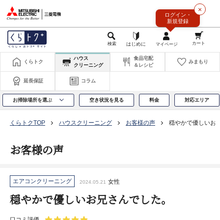
このページの本文へ
×
ログイン・
新規登録
ハウス
食品宅配
くらトク
みまもり
クリーニング
＆レシピ
延長保証
コラム
お掃除場所を選ぶ
空き状況を見る
料金
対応エリア
くらトクTOP
ハウスクリーニング
お客様の声
穏やかで優しいお
お客様の声
エアコンクリーニング
女性
2024.05.21
穏やかで優しいお兄さんでした。
口コミ評価