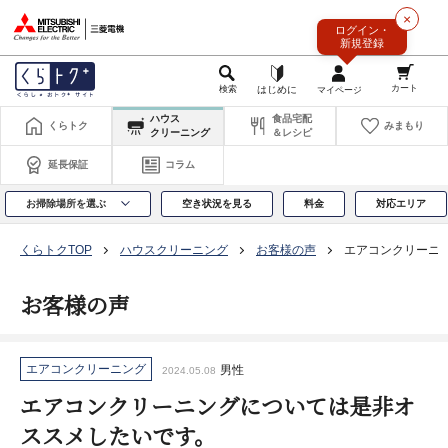
このページの本文へ
×
ログイン・
新規登録
ハウス
食品宅配
くらトク
みまもり
クリーニング
＆レシピ
延長保証
コラム
お掃除場所を選ぶ
空き状況を見る
料金
対応エリア
くらトクTOP
ハウスクリーニング
お客様の声
エアコンクリーニ
お客様の声
エアコンクリーニング
男性
2024.05.08
エアコンクリーニングについては是非オ
ススメしたいです。