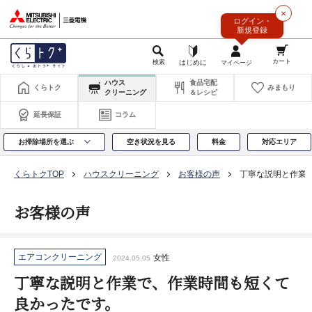
このページの本文へ
×
ログイン・
新規登録
ハウス
食品宅配
くらトク
みまもり
クリーニング
＆レシピ
延長保証
コラム
お掃除場所を選ぶ
空き状況を見る
料金
対応エリア
くらトクTOP
ハウスクリーニング
お客様の声
丁寧な説明と作業
お客様の声
エアコンクリーニング
女性
2024.05.05
丁寧な説明と作業で、作業時間も短くて
良かったです。