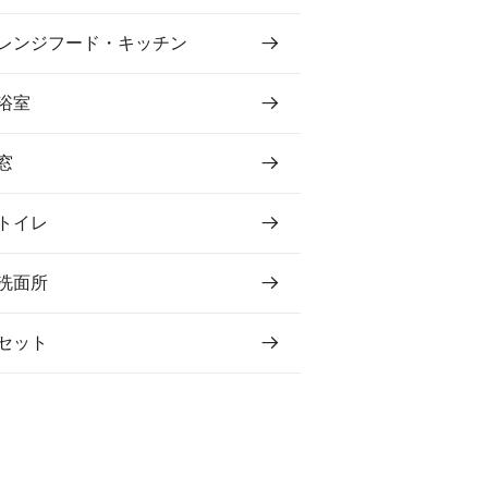
レンジフード・キッチン
浴室
窓
トイレ
洗面所
セット