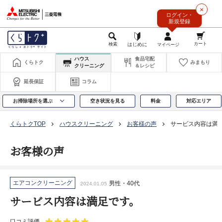
このページの本文へ
×
ログイン・
新規登録
ハウス
食品宅配
くらトク
みまもり
クリーニング
＆レシピ
延長保証
コラム
お掃除場所を選ぶ
空き状況を見る
料金
対応エリア
くらトクTOP
ハウスクリーニング
お客様の声
サービス内容は満
お客様の声
エアコンクリーニング
男性・40代
2024.01.05
サービス内容は満足です。
口コミ評価