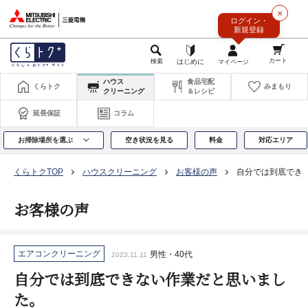
このページの本文へ
×
ログイン・
新規登録
ハウス
食品宅配
くらトク
みまもり
クリーニング
＆レシピ
延長保証
コラム
お掃除場所を選ぶ
空き状況を見る
料金
対応エリア
くらトクTOP
ハウスクリーニング
お客様の声
自分では到底でき
お客様の声
エアコンクリーニング
男性・40代
2023.11.11
自分では到底できない作業だと思いまし
た。