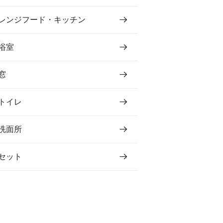
レンジフード・キッチン
浴室
窓
トイレ
洗面所
セット