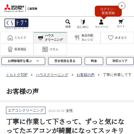
このページの本文へ
×
ログイン・
新規登録
ハウス
食品宅配
くらトク
みまもり
クリーニング
＆レシピ
延長保証
コラム
お掃除場所を選ぶ
空き状況を見る
料金
対応エリア
くらトクTOP
ハウスクリーニング
お客様の声
丁寧に作業して下
お客様の声
エアコンクリーニング
女性
2023.05.26
丁寧に作業して下さって、ずっと気にな
ってたエアコンが綺麗になってスッキリ