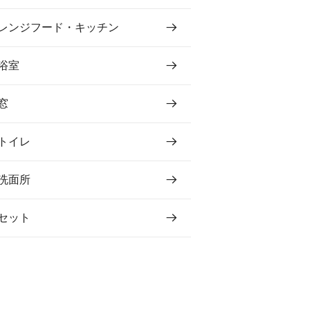
レンジフード・キッチン
浴室
窓
トイレ
洗面所
セット