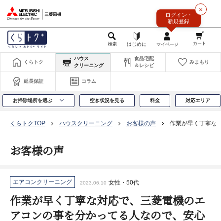
このページの本文へ
×
ログイン・
新規登録
ハウス
食品宅配
くらトク
みまもり
クリーニング
＆レシピ
延長保証
コラム
お掃除場所を選ぶ
空き状況を見る
料金
対応エリア
くらトクTOP
ハウスクリーニング
お客様の声
作業が早く丁寧な
お客様の声
エアコンクリーニング
女性・50代
2023.06.10
作業が早く丁寧な対応で、三菱電機のエ
アコンの事を分かってる人なので、安心