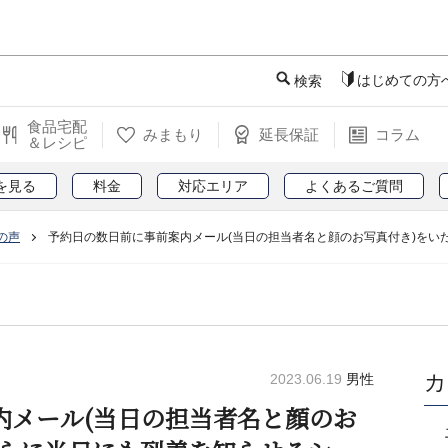
このページの本文へ
はじめての方
検索
食品宅配
みまもり
延長保証
コラム
＆レシピ
を見る
料金
対応エリア
よくあるご質問
の声
予約日の数日前に事前案内メール(当日の担当者名と顔のお写真付き)を
カ
2023.06.19
男性
内メール(当日の担当者名と顔のお