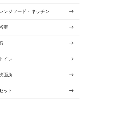
レンジフード・キッチン
浴室
窓
トイレ
洗面所
セット