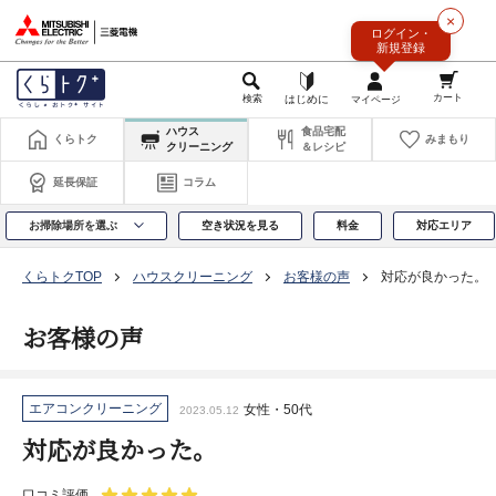
このページの本文へ
×
ログイン・
新規登録
ハウス
食品宅配
くらトク
みまもり
クリーニング
＆レシピ
延長保証
コラム
お掃除場所を選ぶ
空き状況を見る
料金
対応エリア
くらトクTOP
ハウスクリーニング
お客様の声
対応が良かった。
お客様の声
エアコンクリーニング
女性・50代
2023.05.12
対応が良かった。
口コミ評価