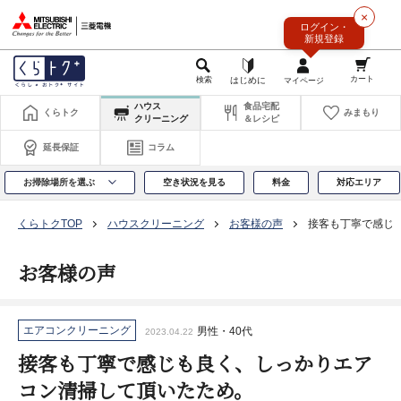
このページの本文へ
×
ログイン・
新規登録
ハウス
食品宅配
くらトク
みまもり
クリーニング
＆レシピ
延長保証
コラム
お掃除場所を選ぶ
空き状況を見る
料金
対応エリア
くらトクTOP
ハウスクリーニング
お客様の声
接客も丁寧で感じ
お客様の声
エアコンクリーニング
男性・40代
2023.04.22
接客も丁寧で感じも良く、しっかりエア
コン清掃して頂いたため。