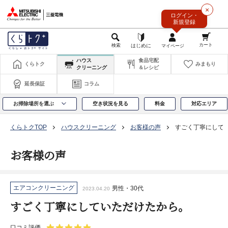
このページの本文へ
×
ログイン・
新規登録
ハウス
食品宅配
くらトク
みまもり
クリーニング
＆レシピ
延長保証
コラム
お掃除場所を選ぶ
空き状況を見る
料金
対応エリア
くらトクTOP
ハウスクリーニング
お客様の声
すごく丁寧にして
お客様の声
エアコンクリーニング
男性・30代
2023.04.20
すごく丁寧にしていただけたから。
口コミ評価