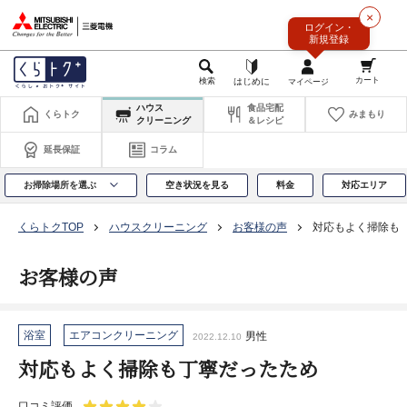
このページの本文へ
×
ログイン・
新規登録
ハウス
食品宅配
くらトク
みまもり
クリーニング
＆レシピ
延長保証
コラム
お掃除場所を選ぶ
空き状況を見る
料金
対応エリア
くらトクTOP
ハウスクリーニング
お客様の声
対応もよく掃除も
お客様の声
浴室
エアコンクリーニング
男性
2022.12.10
対応もよく掃除も丁寧だったため
口コミ評価