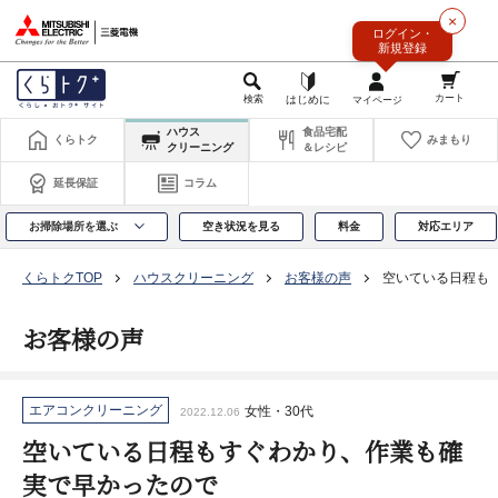
このページの本文へ
×
ログイン・
新規登録
ハウス
食品宅配
くらトク
みまもり
クリーニング
＆レシピ
延長保証
コラム
お掃除場所を選ぶ
空き状況を見る
料金
対応エリア
くらトクTOP
ハウスクリーニング
お客様の声
空いている日程も
お客様の声
エアコンクリーニング
女性・30代
2022.12.06
空いている日程もすぐわかり、作業も確
実で早かったので