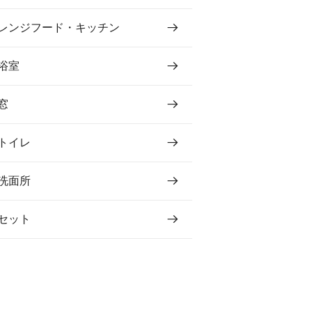
レンジフード・キッチン
浴室
窓
トイレ
洗面所
セット