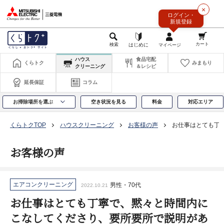
このページの本文へ
×
ログイン・
新規登録
ハウス
食品宅配
くらトク
みまもり
クリーニング
＆レシピ
延長保証
コラム
お掃除場所を選ぶ
空き状況を見る
料金
対応エリア
くらトクTOP
ハウスクリーニング
お客様の声
お仕事はとても丁
お客様の声
エアコンクリーニング
男性・70代
2022.10.21
お仕事はとても丁寧で、黙々と時間内に
こなしてくださり、要所要所で説明があ