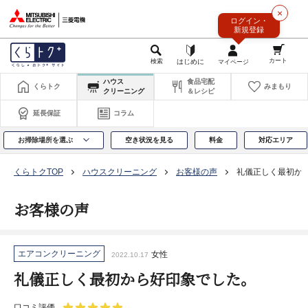
このページの本文へ
×
ログイン・
新規登録
ハウス
食品宅配
くらトク
みまもり
クリーニング
＆レシピ
延長保証
コラム
お掃除場所を選ぶ
空き状況を見る
料金
対応エリア
くらトクTOP
ハウスクリーニング
お客様の声
礼儀正しく最初か
お客様の声
エアコンクリーニング
女性
2022.10.17
礼儀正しく最初から好印象でした。
口コミ評価