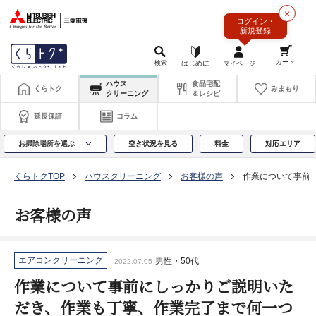
このページの本文へ
×
ログイン・
新規登録
ハウス
食品宅配
くらトク
みまもり
クリーニング
＆レシピ
延長保証
コラム
お掃除場所を選ぶ
空き状況を見る
料金
対応エリア
くらトクTOP
ハウスクリーニング
お客様の声
作業について事前
お客様の声
エアコンクリーニング
男性・50代
2022.07.05
作業について事前にしっかりご説明いた
だき、作業も丁寧、作業完了まで何一つ