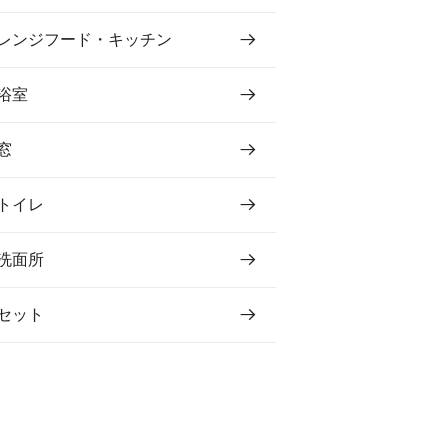
レンジフード・キッチン
浴室
窓
トイレ
洗面所
セット