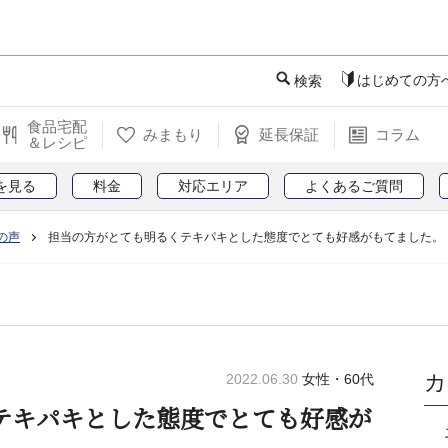
このページの本文へ
はじめての方
検索
食品宅配
みまもり
延長保証
コラム
＆レシピ
を見る
料金
対応エリア
よくあるご質問
の声
担当の方がとても明るくテキパキとした態度でとても好感がもてました。
カ
2022.06.30
女性・60代
テキパキとした態度でとても好感が