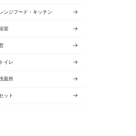
レンジフード・キッチン
浴室
窓
トイレ
洗面所
セット