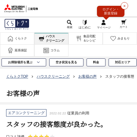
このページの本文へ
×
ログイン・
新規登録
ハウス
食品宅配
くらトク
みまもり
クリーニング
＆レシピ
延長保証
コラム
お掃除場所を選ぶ
空き状況を見る
料金
対応エリア
くらトクTOP
ハウスクリーニング
お客様の声
スタッフの接客態
お客様の声
エアコンクリーニング
従業員の利用
2022.02.22
スタッフの接客態度が良かった。
口コミ評価