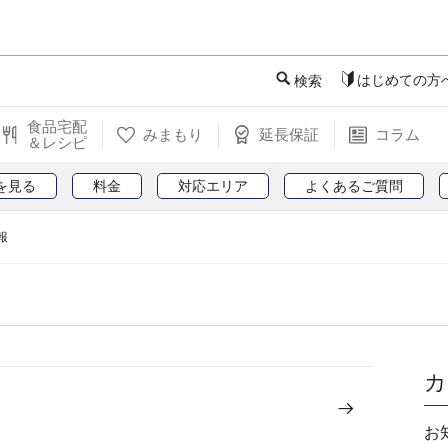
このページの本文へ
はじめての方
検索
食品宅配
みまもり
延長保証
コラム
＆レシピ
を見る
料金
対応エリア
よくあるご質問
報
カ
お