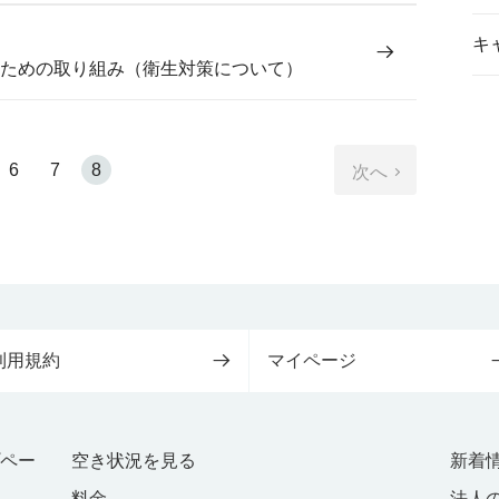
キ
ための取り組み（衛生対策について）
6
7
8
次へ
利用規約
マイページ
プペー
空き状況を見る
新着
料金
法人