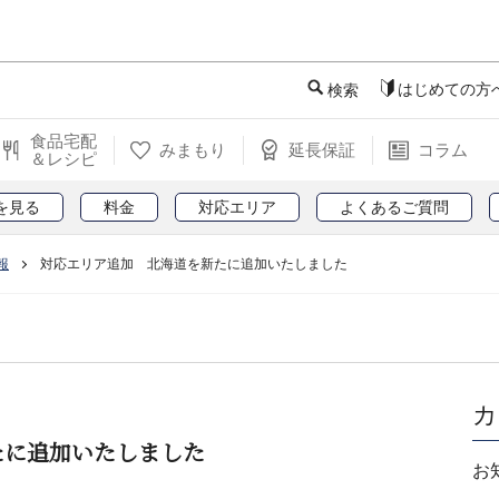
このページの本文へ
はじめての方
検索
食品宅配
みまもり
延長保証
コラム
＆レシピ
を見る
料金
対応エリア
よくあるご質問
報
対応エリア追加 北海道を新たに追加いたしました
カ
たに追加いたしました
お