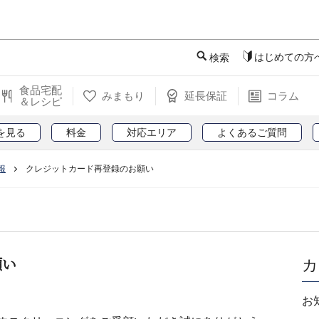
このページの本文へ
はじめての方
検索
食品宅配
みまもり
延長保証
コラム
＆レシピ
を見る
料金
対応エリア
よくあるご質問
報
クレジットカード再登録のお願い
願い
カ
お