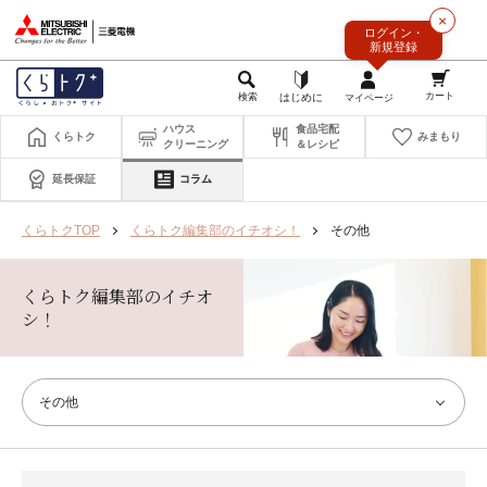
このページの本文へ
×
ログイン・
新規登録
ハウス
食品宅配
くらトク
みまもり
クリーニング
＆レシピ
延長保証
コラム
くらトクTOP
くらトク編集部のイチオシ！
その他
くらトク編集部のイチオ
シ！