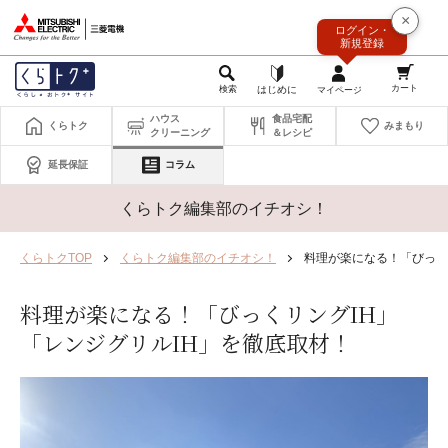
このページの本文へ
×
ログイン・
新規登録
ハウス
食品宅配
くらトク
みまもり
クリーニング
＆レシピ
延長保証
コラム
くらトク編集部のイチオシ！
くらトクTOP
くらトク編集部のイチオシ！
料理が楽になる！「びっく
料理が楽になる！「びっくリングIH」
「レンジグリルIH」を徹底取材！