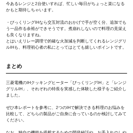
今あるレンジと2台使いすれば、忙しい毎日がちょっと楽になる
かもと期待しちゃいます。
・びっくリングIHなら交互対流のおかげで手が空く分、追加でも
う一品作る余裕ができそうです。煮崩れしないので料理の見栄え
も良くなりますね。
とはいえリレー調理で的確な火加減を判断してくれるレンジグリ
ルIHも、料理初心者の私にとってはとても嬉しいポイントです。
まとめ
三菱電機のIHクッキングヒーター「びっくリングIH」と「レンジ
グリルIH」、それぞれの特長を実感した体験した様子をご紹介し
ました。
ぜひ本レポートを参考に、2つのIHで解決できる料理のお悩みを
比較して、どちらの製品がご自身に合っているのか検討してみて
ください。
なお、独自の機能を搭載するための開発秘話や、お手入れのしや