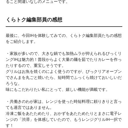
ること間違いなしのメニューです。
くらトク編集部員の感想
最後に、今回IHを体験してみての、くらトク編集部員たちの感想
をご紹介します。
・家族が多いので、大きな鍋でも加熱ムラが抑えられるびっくリ
ングIHは魅力的！普段からよく大量の麺を茹でたりカレーを作っ
たりするので、重宝しそうです。
グリルはお魚を焼くのによく使うのですが、びっクリアオーブン
でさんまを丸ごと焼いたら、短時間でふっくら焼けておいしいだ
ろうな。
味にもこだわりたい私にとって、嬉しい機能が満載です。
・共働きのわが家は、レンジを使った時短料理に頼りきりと言っ
ても過言ではありません。
冷凍ご飯をあたためたり、おかずをあたためたりとまさに電子レ
ンジの「渋滞」を体感していたので、もうレンジグリルIH一択で
す！