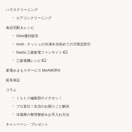
ハウスクリーニング
エアコンクリーニング
食品宅配＆レシピ
Oisix優待販売
nosh - ナッシュの冷凍弁当初めての方限定割引
Nadia 三菱家電ファンサイト
三菱電機レシピ
家電みまもりサービス MeAMOR®
延長保証
コラム
くらトク編集部のイチオシ！
プロ直伝！生活のお困りごと解決
冷蔵庫の整理整頓＆お手入れ方法
キャンペーン・プレゼント