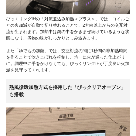
びっくリングIHの「対流煮込み加熱＜プラス＞」では、コイルご
との火加減が自動で切り替わることで、2方向以上からの交互対
流が生まれます。加熱中は鍋の中をかきまぜ続けているような状
態になり、煮物の味がしっかりとしみ込みます。
また「ゆでもの加熱」では、交互対流の間に1秒間の非加熱時間
を作ることで吹きこぼれを抑制し、均一に火が通った仕上がり
に。調理中に手をかけなくても、びっくリングIHが丁度良い火加
減を見守ってくれます。
熱風循環加熱方式を採用した「びっクリアオーブン」
も搭載