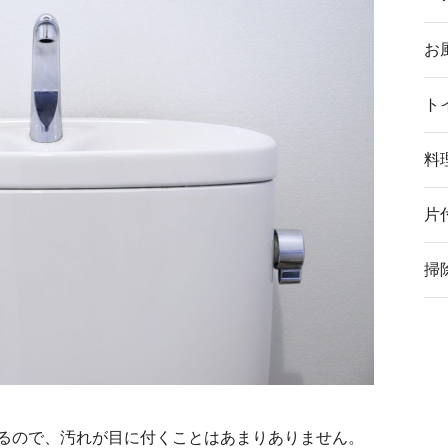
お
ト
料
片
掃
るので、汚れが目に付くことはあまりありません。