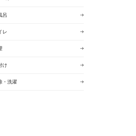
風呂
イレ
理
付け
除・洗濯