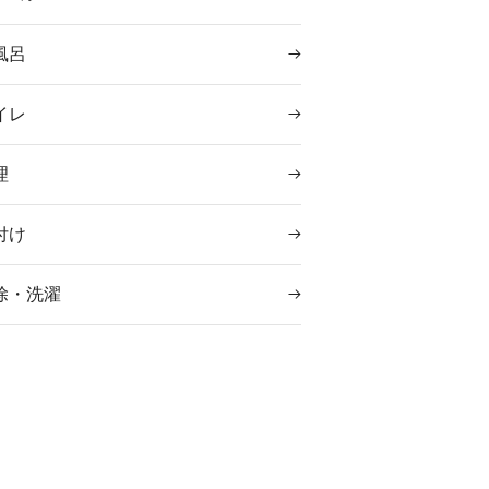
風呂
イレ
理
付け
除・洗濯