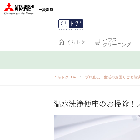
ハウス
くらトク
クリーニング
くらトクTOP
プロ直伝！生活のお困りごと解
温水洗浄便座のお掃除！