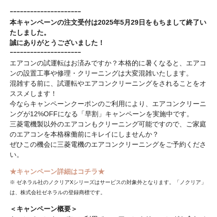
ｰｰｰｰｰｰｰｰｰｰｰｰｰｰｰｰｰｰｰｰｰ
本キャンペーンの注文受付は2025年5月29日をもちまして終了い
たしました。
誠にありがとうございました！
ｰｰｰｰｰｰｰｰｰｰｰｰｰｰｰｰｰｰｰｰｰ
エアコンの試運転はお済みですか？本格的に暑くなると、エアコ
ンの設置工事や修理・クリーニングは大変混雑いたします。
混雑する前に、試運転やエアコンクリーニングをされることをオ
ススメします！
今ならキャンペーンクーポンのご利用により、エアコンクリーニ
ングが12%OFFになる「早割」キャンペーンを実施中です。
三菱電機製以外のエアコンもクリーニング可能ですので、ご家庭
のエアコンを本格稼働前にキレイにしませんか？
ぜひこの機会に三菱電機のエアコンクリーニングをご予約くださ
い。
★キャンペーン詳細はコチラ★
※ ゼネラル社のノクリアXシリーズはサービスの対象外となります。「ノクリア」
は、株式会社ゼネラルの登録商標です。
＜キャンペーン概要＞