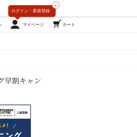
×
ログイン・
新規登録
へ
マイページ
カート
グ早割キャン