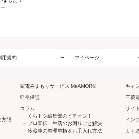
いました！
ｰｰｰ
利用規約
マイページ
家電みまもりサービス MeAMOR®
キャ
延長保証
三菱
コラム
サイ
くらトク編集部のイチオシ！
の方限
イン
プロ直伝！生活のお困りごと解決
冷蔵庫の整理整頓＆お手入れ方法
よく