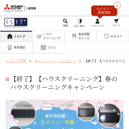
このページの本文へ
×
ログイン・
新規登録
ハウス
食品宅配
くらトク
みまもり
クリーニング
＆レシピ
延長保証
コラム
くらトクTOP
キャンペーン・プレゼント
【終了】【ハウスクリーニン
【終了】【ハウスクリーニング】春の
ハウスクリーニングキャンペーン