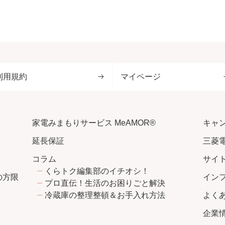
利用規約
マイページ
家電みまもりサービス MeAMOR®
キャ
延長保証
三菱
コラム
サイ
くらトク編集部のイチオシ！
の方限
イン
プロ直伝！生活のお困りごと解決
冷蔵庫の整理整頓＆お手入れ方法
よく
企業