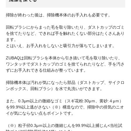
掃除が終わった後は、掃除機本体のお手入れも必要です。
回転ブラシにからまった毛を取り除いたり、ダストカップのゴミ
を捨てたりなど、できれば手を触れたくない部分はたくさんあり
ます。
とはいえ、お手入れをしないと吸引力が落ちてしまいます。
ZUBAQは回転ブラシを本体から引き抜いて毛を取り除いたり、
ワンタッチでダストカップのゴミを捨てられたりなど、手を汚さ
ずにお手入れできる仕組みが整っています。
掃除機本体は汚れが気になったら部品（ダストカップ、サイクロ
ンボックス、回転ブラシ）を水で丸洗いができます。
また、0.3μm以上の微細なゴミ（スギ花粉:30μｍ、黄砂:４μｍ）
を99.9%以上逃がさない（※）構造なので、掃除中の排気のニオ
イが気にならない点もポイントです。
（※）粒子径0.3μｍ以上の微細じんを99.9%以上捕じん<当社試