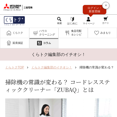
このページの本文へ
×
ログイン・
新規登録
ハウス
食品宅配
くらトク
みまもり
クリーニング
＆レシピ
延長保証
コラム
くらトク編集部のイチオシ！
くらトクTOP
くらトク編集部のイチオシ！
掃除機の常識が変わる？ 
掃除機の常識が変わる？ コードレスステ
ィッククリーナー「ZUBAQ」とは