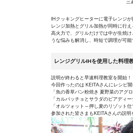
三
IHクッキングヒーターに電子レンジ
レンジ加熱とグリル加熱が同時に行える
高火力で、グリルだけでは中が生焼け
うな悩みも解消し、時短で調理が可能
レンジグリルIHを使用した料理
説明が終わると早速料理教室を開始！
今回作ったのは KEITAさんにレシピ
「魚の香草パン粉焼き 夏野菜のアグ
「カルパッチョとサラダのピアディー
「オルツォット～押し麦のリゾット仕
参加された皆さまもKEITAさんの説