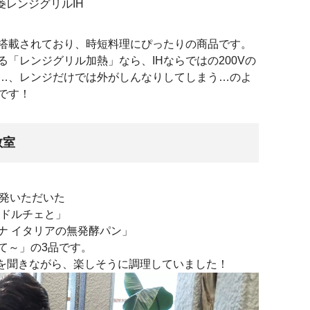
菱レンジグリルIH
が搭載されており、時短料理にぴったりの商品です。
「レンジグリル加熱」なら、IHならではの200Vの
…、レンジだけでは外がしんなりしてしまう…のよ
です！
教室
開発いただいた
ロドルチェと」
ナ イタリアの無発酵パン」
て～」の3品です。
明を聞きながら、楽しそうに調理していました！