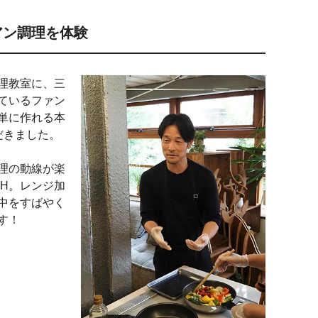
アン調理を体験
る料理教室に、三
ているファン
単に作れる本
だきました。
理の動線が楽
H。レンジ加
中をすばやく
す！