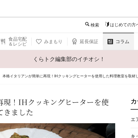
このページの本文へ
はじめての方
検索
食品宅配
みまもり
延長保証
コラム
＆レシピ
くらトク編集部のイチオシ！
本格イタリアンが簡単に再現！IHクッキングヒーターを使用した料理教室を取材
再現！IHクッキングヒーターを使
カ
てきました
エ
キ