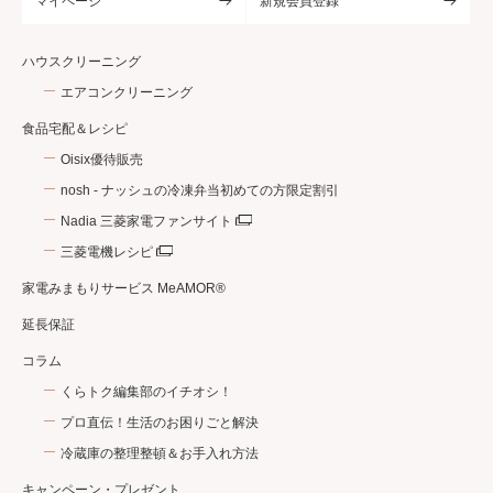
マイページ
新規会員登録
ハウスクリーニング
エアコンクリーニング
食品宅配＆レシピ
Oisix優待販売
nosh - ナッシュの冷凍弁当初めての方限定割引
Nadia 三菱家電ファンサイト
三菱電機レシピ
家電みまもりサービス MeAMOR®
延長保証
コラム
くらトク編集部のイチオシ！
プロ直伝！生活のお困りごと解決
冷蔵庫の整理整頓＆お手入れ方法
キャンペーン・プレゼント