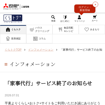
このページの本文へ
×
ログイン・
新規登録
ハウス
食品宅配
くらトク
みまもり
クリーニング
＆レシピ
延長保証
コラム
くらトクTOP
インフォメーション
「家事代行」サービス終了のお知ら
インフォメーション
「家事代行」サービス終了のお知らせ
2026.07.01
平素よりくらし×おトク+サイトをご利用いただき誠にありがとう