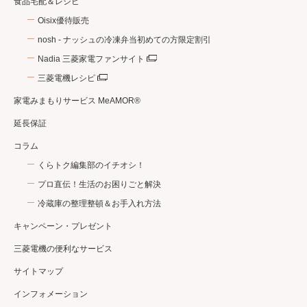
食品宅配＆レシピ
Oisix優待販売
nosh - ナッシュの冷凍弁当初めての方限定割引
Nadia 三菱家電ファンサイト
三菱電機レシピ
家電みまもりサービス MeAMOR®
延長保証
コラム
くらトク編集部のイチオシ！
プロ直伝！生活のお困りごと解決
冷蔵庫の整理整頓＆お手入れ方法
キャンペーン・プレゼント
三菱電機の便利なサービス
サイトマップ
インフォメーション