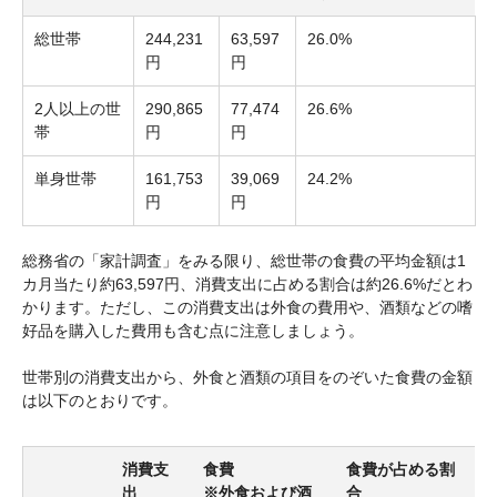
総世帯
244,231
63,597
26.0%
円
円
2人以上の世
290,865
77,474
26.6%
帯
円
円
単身世帯
161,753
39,069
24.2%
円
円
総務省の「家計調査」をみる限り、総世帯の食費の平均金額は1
カ月当たり約63,597円、消費支出に占める割合は約26.6%だとわ
かります。ただし、この消費支出は外食の費用や、酒類などの嗜
好品を購入した費用も含む点に注意しましょう。
世帯別の消費支出から、外食と酒類の項目をのぞいた食費の金額
は以下のとおりです。
消費支
食費
食費が占める割
出
※外食および酒
合