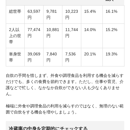
総世帯
63,597
9,781
10,223
15.4%
16.1%
円
円
円
2人以
77,474
10,881
11,744
14.0%
15.2%
上の世
円
円
円
帯
単身世
39,069
7,840
7,536
20.1%
19.3%
帯
円
円
円
自炊の手間を惜しまず、外食や調理食品を利用する機会を減らす
だけでも、多くの食費を節約できます。ただし、仕事や育児、介
護などで忙しく、なかなか自炊ができない人も少なくありませ
ん。
極端に外食や調理食品の利用を減らすのではなく、無理のない範
囲で自炊をする機会を増やしましょう。
冷蔵庫の中身を定期的にチェックする