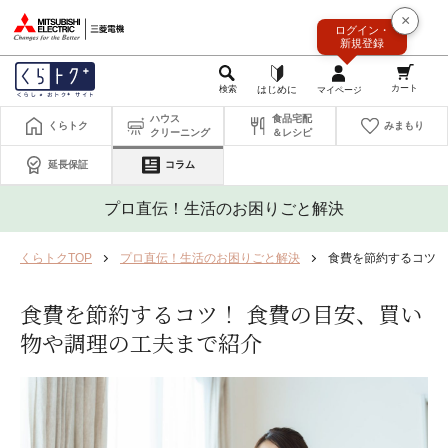
このページの本文へ
×
ログイン・
新規登録
ハウス
食品宅配
くらトク
みまもり
クリーニング
＆レシピ
延長保証
コラム
プロ直伝！生活のお困りごと解決
くらトクTOP
プロ直伝！生活のお困りごと解決
食費を節約するコツ！
食費を節約するコツ！ 食費の目安、買い
物や調理の工夫まで紹介