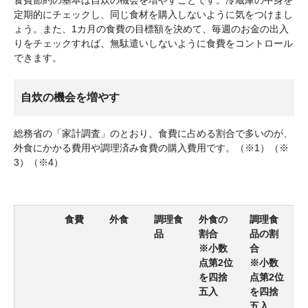
定期的にチェックし、同じ食材を購入しないように気をつけまし
ょう。また、1カ月の食費の目標額を決めて、毎週のお金の出入
りをチェックすれば、無駄遣いしないように食費をコントロール
できます。
自炊の機会を増やす
総務省の「家計調査」のとおり、食費に占める割合で多いのが、
外食にかかる費用や調理済み食費の購入費用です。（※1）（※
3）（※4）
食費
外食
調理食
外食の
調理食
品
割合
品の割
※小数
合
点第2位
※小数
を四捨
点第2位
五入
を四捨
五入