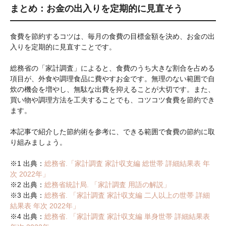
まとめ：お金の出入りを定期的に見直そう
食費を節約するコツは、毎月の食費の目標金額を決め、お金の出
入りを定期的に見直すことです。
総務省の「家計調査」によると、食費のうち大きな割合を占める
項目が、外食や調理食品に費やすお金です。無理のない範囲で自
炊の機会を増やし、無駄な出費を抑えることが大切です。また、
買い物や調理方法を工夫することでも、コツコツ食費を節約でき
ます。
本記事で紹介した節約術を参考に、できる範囲で食費の節約に取
り組みましょう。
※1 出典：
総務省.「家計調査 家計収支編 総世帯 詳細結果表 年
次 2022年」
※2 出典：
総務省統計局. 「家計調査 用語の解説」
※3 出典：
総務省. 「家計調査 家計収支編 二人以上の世帯 詳細
結果表 年次 2022年」
※4 出典：
総務省. 「家計調査 家計収支編 単身世帯 詳細結果表