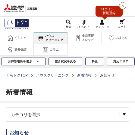
このページの本文へ
×
ログイン・
新規登録
ハウス
食品宅配
くらトク
みまもり
クリーニング
＆レシピ
延長保証
コラム
お掃除場所を選ぶ
空き状況を見る
料金
対応エリア
くらトクTOP
ハウスクリーニング
新着情報
お知らせ
新着情報
お知らせ